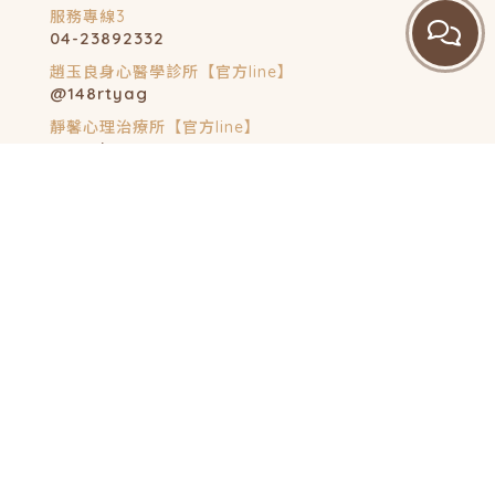
04-23892332
@148rtyag
@jinghsinpsy
Dr.chaoclinic@gmail.com
台中市南屯區黎明路一段1138號、1140號、1144號
回首頁
最新消息
門診時刻表
醫療團隊
心理師團隊
診療項目
心理諮商
衛教文章