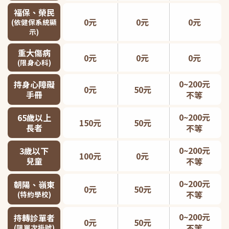
福保、榮民
0元
0元
0元
(依健保系統顯
示)
重大傷病
0元
0元
0元
(限身心科)
0~200元
持身心障礙
0元
50元
手冊
不等
0~200元
65歲以上
150元
50元
長者
不等
0~200元
3歲以下
100元
0元
兒童
不等
0~200元
朝陽、嶺東
0元
50元
不等
(特約學校)
0~200元
持轉診單者
0元
50元
不等
(限單次掛號)