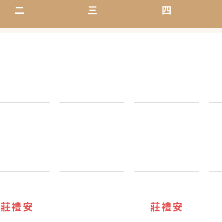
二
三
四
莊禮安
莊禮安