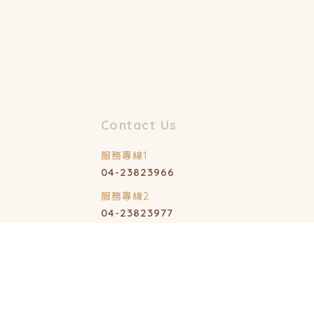
04-23823966
04-23823977
04-23892332
@148rtyag