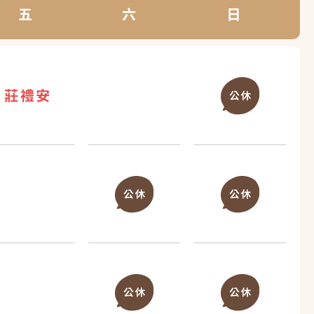
五
六
日
莊禮安