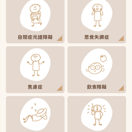
自閉症光譜障礙
思覺失調症
焦慮症
飲食障礙