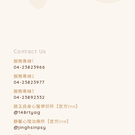
04-23823966
04-23823977
04-23892332
@148rtyag
@jinghsinpsy