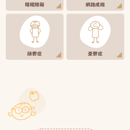
睡眠障礙
網路成癮
躁鬱症
憂鬱症